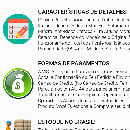
CARACTERÍSTICAS DE DETALHES
Réplica Perfeita - AAA Primeira Linha Idênti
Italiano, dependendo do Modelo - Automático, 
Mineral Anti-Risco Catraca - Em Alguns Mode
Cerâmica -Depende do Modelo se o Original f
Funcionamento Total dos Ponteiros -Idêntico
Profundidade (95% dos Modelos São à Prova
FORMAS DE PAGAMENTOS
A VISTA Depósito Bancário ou Transferênci
Após a Confirmação do Seu Pedido e Envio 
Cartão de Crédito (No Cartão de Crédito Te
Parcelamos em Até 4X para parcelar em mais
Trabalhamos com as Seguintes Operadoras:
Operadoras Abaixo Seguram o Valor de Sua 
Produto, Você Questiona a Compra e seu dinhe
ESTOQUE NO BRASIL!