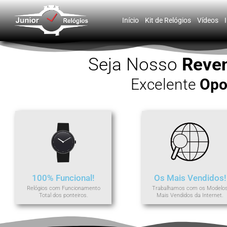
Este site usa cookies e outras tecnologias similares para lembrar e ent
conteúdo de terceiros. Leia mais em
Política de Cookies e Privacidade
.
Início
Kit de Relógios
Vídeos
Seja Nosso
Reve
Excelente
Opo
100% Funcional!
Os Mais Vendidos!
Relógios com Funcionamento
Trabalhamos com os Modelo
Total dos ponteiros.
Mais Vendidos da Internet.