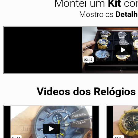
Montei um
Kit
com
Mostro os
Detal
Videos dos Relógios