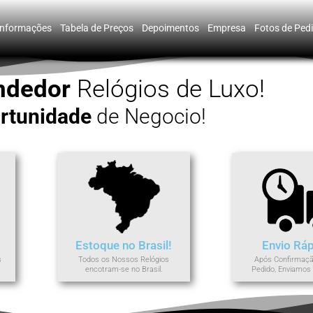
ender como você usa nosso site, analisar seu uso de nossos produtos e servi
Informações
Tabela de Preços
Depoimentos
Empresa
Fotos de Ped
ndedor
Relógios de Luxo!
rtunidade
de Negocio!
Estoque no Brasil!
Envio Ráp
s
Todos os Nossos Relógios
Após Confirmaçã
encotram-se no Brasil.
Pedido, Enviamos 