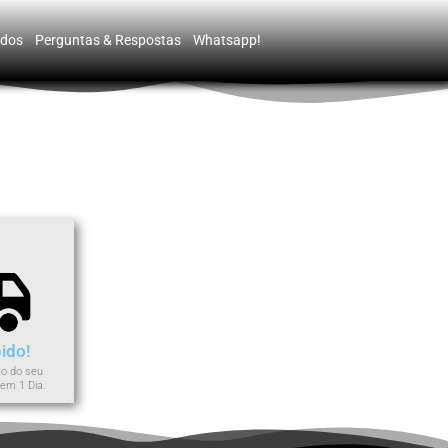
ços, ajudar com nossos esforços de marketing e fornecer
Eu aceito
idos
Perguntas & Respostas
Whatsapp!
ido!
o do seu
em 1 Dia.