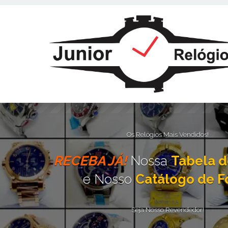
Este site usa cookies e outras tecnologias similares para lembrar e e
fornecer conteúdo de terceiros. Leia mais em
Política de Cookies e Pri
Os Relógios Mais Vendidos!
RECEBA JÁ!
Nossa
Tabela d
e Nosso
Catálogo de F
Seja Nosso Revendedor!