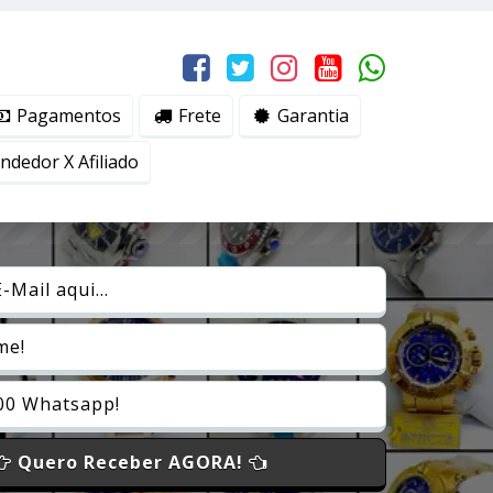
erviços, ajudar com nossos esforços de marketing e
Eu aceito
Pagamentos
Frete
Garantia
dedor X Afiliado
Quero Receber AGORA!