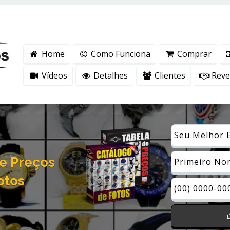
ntender como você usa nosso site, analisar seu uso de nossos produtos e s
vacidade
.
Home
Como Funciona
Comprar
Vídeos
Detalhes
Clientes
Reven
e Preços
otos