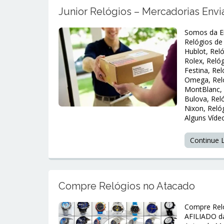
Junior Relógios – Mercadorias Envia
Somos da E
Relógios de
Hublot, Reló
Rolex, Relóg
Festina, Rel
Omega, Reló
MontBlanc, 
Bulova, Reló
Nixon, Reló
Alguns Víde
Continue
Compre Relógios no Atacado
Compre Reló
AFILIADO da