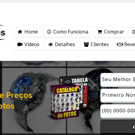
ntender como você usa nosso site, analisar seu uso de nossos produtos e s
vacidade
.
Home
Como Funciona
Comprar
Vídeos
Detalhes
Clientes
Reven
e Preços
otos