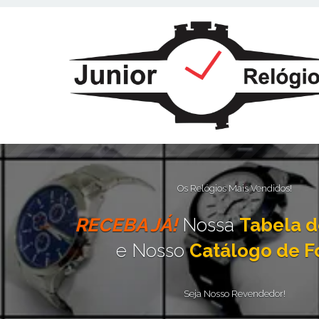
Este site usa cookies e outras tecnologias similares para lembrar e e
fornecer conteúdo de terceiros. Leia mais em
Política de Cookies e Pri
Os Relógios Mais Vendidos!
RECEBA JÁ!
Nossa
Tabela d
e Nosso
Catálogo de F
Seja Nosso Revendedor!