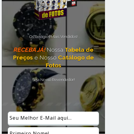
Os Relógios Mais Vendidos!
RECEBA JÁ!
Nossa
Tabela de
Preços
e Nosso
Catálogo de
Fotos
Seja Nosso Revendedor!