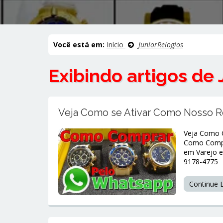
Você está em:
Início
JuniorRelogios
Exibindo artigos de
Veja Como se Ativar Como Nosso 
Veja Como C
Como Compr
em Varejo 
9178-4775
Continue