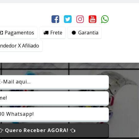
erviços, ajudar com nossos esforços de marketing e
Eu aceito
Pagamentos
Frete
Garantia
dedor X Afiliado
Quero Receber AGORA!