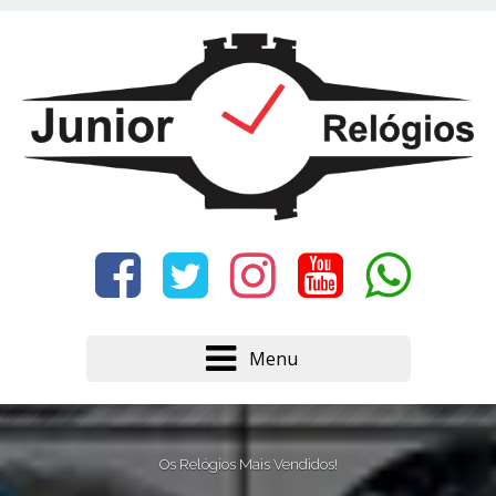
Este site usa cookies e outras tecnologias similares
para lembrar e entender como você usa nosso
site, analisar seu uso de nossos produtos e
Eu aceito
serviços, ajudar com nossos esforços de
marketing e fornecer conteúdo de terceiros. Leia
mais em
Política de Cookies e Privacidade
.
Menu
Os Relógios Mais Vendidos!