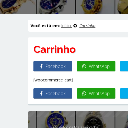
Você está em:
Início
Carrinho
Carrinho
Facebook
WhatsApp
[woocommerce_cart]
Facebook
WhatsApp
Os Relógios Mais Vendidos!