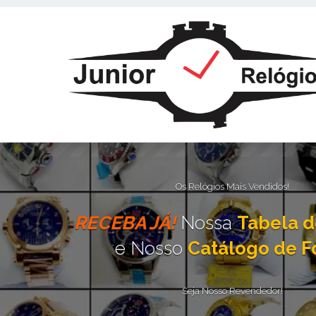
Este site usa cookies e outras tecnologias similares para lembrar e e
fornecer conteúdo de terceiros. Leia mais em
Política de Cookies e Pri
Os Relógios Mais Vendidos!
RECEBA JÁ!
Nossa
Tabela d
e Nosso
Catálogo de F
Seja Nosso Revendedor!