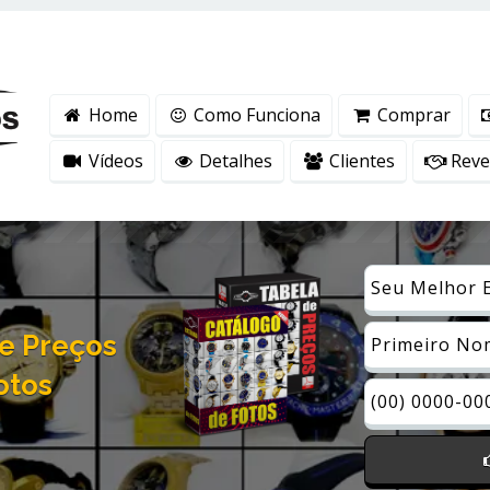
ntender como você usa nosso site, analisar seu uso de nossos produtos e s
vacidade
.
Home
Como Funciona
Comprar
Vídeos
Detalhes
Clientes
Reven
e Preços
otos