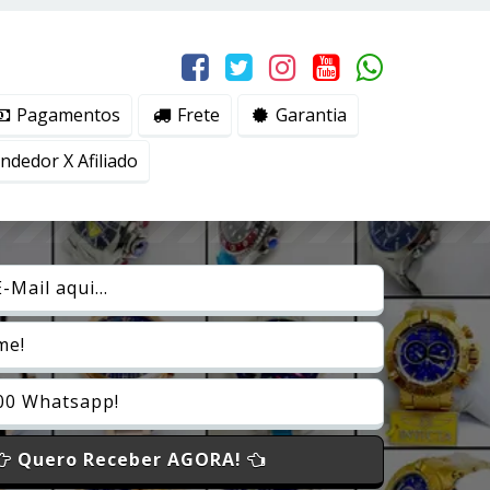
erviços, ajudar com nossos esforços de marketing e
Eu aceito
Pagamentos
Frete
Garantia
dedor X Afiliado
Quero Receber AGORA!