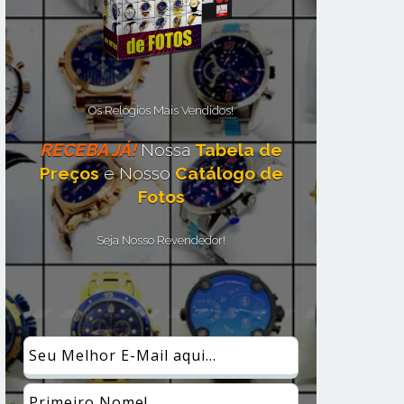
Os Relógios Mais Vendidos!
RECEBA JÁ!
Nossa
Tabela de
Preços
e Nosso
Catálogo de
Fotos
Seja Nosso Revendedor!