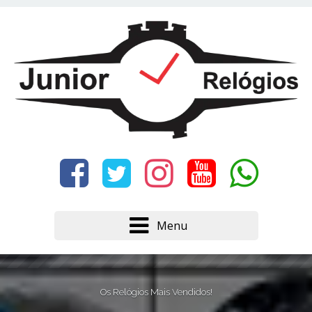
Este site usa cookies e outras tecnologias similares
para lembrar e entender como você usa nosso
site, analisar seu uso de nossos produtos e
Eu aceito
serviços, ajudar com nossos esforços de
marketing e fornecer conteúdo de terceiros. Leia
mais em
Política de Cookies e Privacidade
.
Menu
Os Relógios Mais Vendidos!