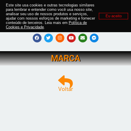
Este site usa cookies e outras tecnologias similares
para lembrar e entender como você usa nosso site,
analisar seu uso de nossos produtos e serviços,
Eu aceito
ajudar com nossos esforços de marketing e fornecer
conteúdo de terceiros. Leia mais em
Política de
Cookies e Privacidade
.
MARCA
Voltar