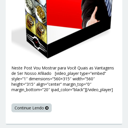
Neste Post Vou Mostrar para Você Quais as Vantagens
de Ser Nosso Afiliado [video_player type=”embed”
style=”1″ dimensions=”560×315″ width=”560″
height=”315″ align=”center” margin_top=”0″
margin_bottom=”20″ ipad_color=”black”][/video_player]
Continue Lendo