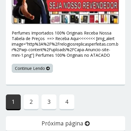
Perfumes Importados 100% Originais Receba Nossa
Tabela de Preços ==> Receba Aqui<<<<<<< [img_alert
image=”http%3A%2F%2Frelogiosreplicasperfeitas.com.b
r%2Fwp-content%2Fuploads%2FCapa-Anuncio-site-
mini-1.png”] Perfumes 100% Originais no ATACADO
Continue Lendo
1
2
3
4
Próxima página