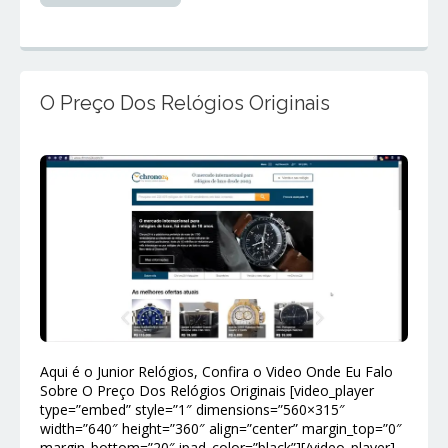
O Preço Dos Relógios Originais
Aqui é o Junior Relógios, Confira o Video Onde Eu Falo
Sobre O Preço Dos Relógios Originais [video_player
type=”embed” style=”1″ dimensions=”560×315″
width=”640″ height=”360″ align=”center” margin_top=”0″
margin_bottom=”20″ ipad_color=”black”][/video_player]