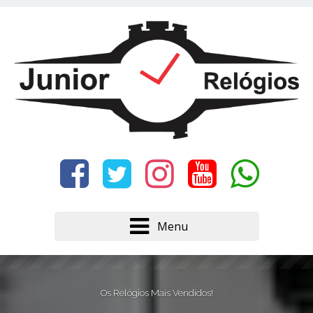
Este site usa cookies e outras tecnologias similares
para lembrar e entender como você usa nosso
site, analisar seu uso de nossos produtos e
Eu aceito
serviços, ajudar com nossos esforços de
marketing e fornecer conteúdo de terceiros. Leia
mais em
Política de Cookies e Privacidade
.
Menu
Os Relógios Mais Vendidos!