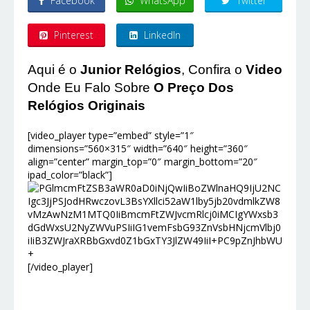
Facebook
WhatsApp
Twitter
Pinterest
LinkedIn
Aqui é o
Junior Relógios
, Confira o
Video
Onde Eu Falo Sobre
O Preço Dos
Relógios Originais
[video_player type=”embed” style=”1″
dimensions=”560×315″ width=”640″ height=”360″
align=”center” margin_top=”0″ margin_bottom=”20″
ipad_color=”black”]
[/video_player]