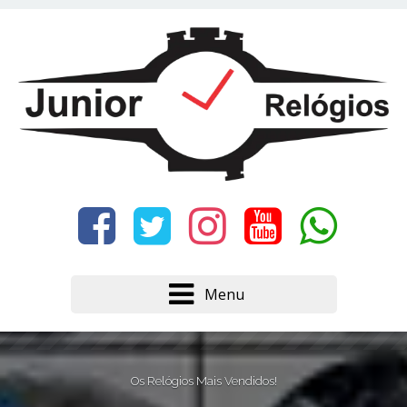
Este site usa cookies e outras tecnologias similares
para lembrar e entender como você usa nosso
site, analisar seu uso de nossos produtos e
Eu aceito
serviços, ajudar com nossos esforços de
marketing e fornecer conteúdo de terceiros. Leia
mais em
Política de Cookies e Privacidade
.
Menu
Os Relógios Mais Vendidos!