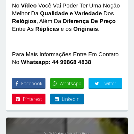
No
Vídeo
Você Vai Poder Ter Uma Noção
Melhor Da
Qualidade e Variedade
Dos
Relógios
, Além Da
Diferença De Preço
Entre As
Réplicas
e os
Originais.
Para Mais Informações Entre Em Contato
No
Whatsapp: 44 99868 4838
Facebook
WhatsApp
Twitter
Pinterest
LinkedIn
Os Relógios Mais Vendidos!