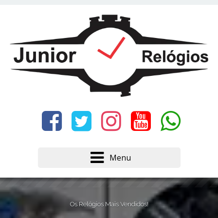
Este site usa cookies e outras tecnologias similares
para lembrar e entender como você usa nosso
site, analisar seu uso de nossos produtos e
Eu aceito
serviços, ajudar com nossos esforços de
marketing e fornecer conteúdo de terceiros. Leia
mais em
Política de Cookies e Privacidade
.
Menu
Os Relógios Mais Vendidos!