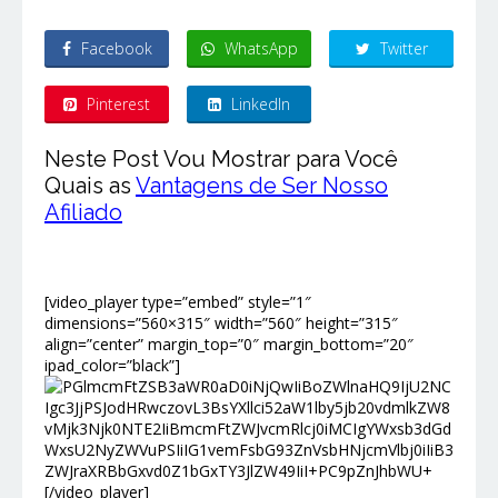
Facebook
WhatsApp
Twitter
Pinterest
LinkedIn
Neste Post Vou Mostrar para Você
Quais as
Vantagens de Ser Nosso
Afiliado
[video_player type=”embed” style=”1″
dimensions=”560×315″ width=”560″ height=”315″
align=”center” margin_top=”0″ margin_bottom=”20″
ipad_color=”black”]
[/video_player]