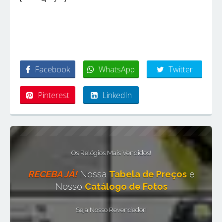
Facebook
WhatsApp
Twitter
Pinterest
LinkedIn
Os Relógios Mais Vendidos!
RECEBA JÁ!
Nossa
Tabela de Preços
e
Nosso
Catálogo de Fotos
Seja Nosso Revendedor!