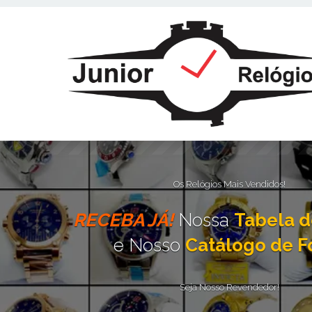
Este site usa cookies e outras tecnologias similares para lembrar e e
fornecer conteúdo de terceiros. Leia mais em
Política de Cookies e Pri
Os Relógios Mais Vendidos!
RECEBA JÁ!
Nossa
Tabela d
e Nosso
Catálogo de F
Seja Nosso Revendedor!