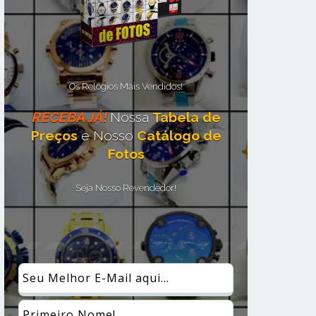
Os Relógios Mais Vendidos!
RECEBA JÁ!
Nossa
Tabela de
Preços
e Nosso
Catálogo de
Fotos
Seja Nosso Revendedor!