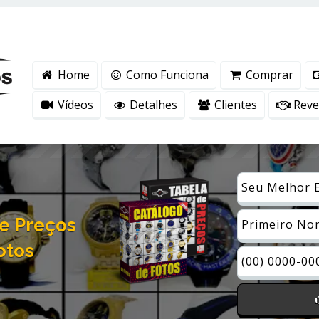
ntender como você usa nosso site, analisar seu uso de nossos produtos e s
vacidade
.
Home
Como Funciona
Comprar
Vídeos
Detalhes
Clientes
Reven
e Preços
otos