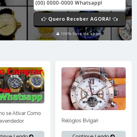
Quero Receber AGORA!
100% livre de spam.
mo se Ativar Como
Relógios Bvlgari
evendedor
Continue Lendo
tinue Lendo