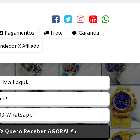
erviços, ajudar com nossos esforços de marketing e
Eu aceito
Pagamentos
Frete
Garantia
dedor X Afiliado
Quero Receber AGORA!