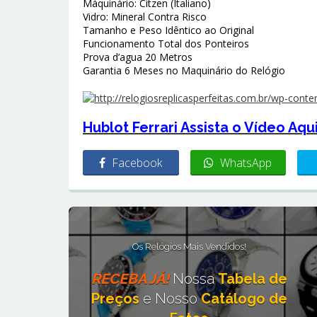
Máquinário: Citzen (Italiano)
Vidro: Mineral Contra Risco
Tamanho e Peso Idêntico ao Original
Funcionamento Total dos Ponteiros
Prova d’agua 20 Metros
Garantia 6 Meses no Maquinário do Relógio
Hublot Ferrari Assista o Vídeo Aqu
Facebook
WhatsApp
Os Relógios Mais Vendidos!
RECEBA JÁ!
Nossa
Tabela de
Preços
e Nosso
Catálogo de