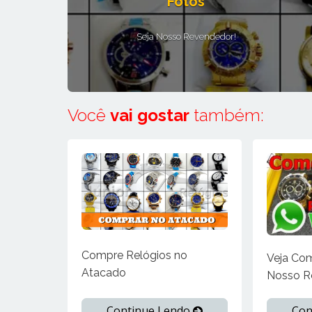
Fotos
Seja Nosso Revendedor!
Você
vai gostar
também:
Compre Relógios no
Veja Co
Atacado
Nosso R
Continue Lendo
Con