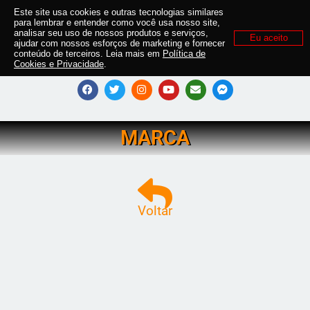
Este site usa cookies e outras tecnologias similares
para lembrar e entender como você usa nosso site,
analisar seu uso de nossos produtos e serviços,
Eu aceito
ajudar com nossos esforços de marketing e fornecer
conteúdo de terceiros. Leia mais em
Política de
Cookies e Privacidade
.
MARCA
Voltar