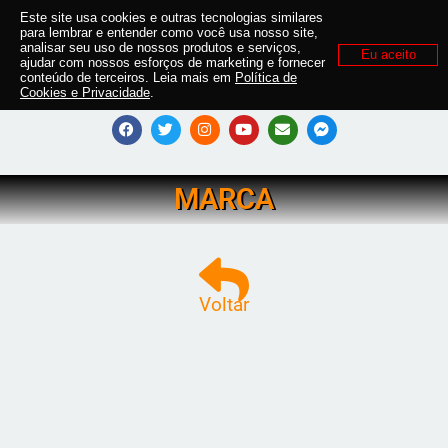
Este site usa cookies e outras tecnologias similares
para lembrar e entender como você usa nosso site,
analisar seu uso de nossos produtos e serviços,
Eu aceito
ajudar com nossos esforços de marketing e fornecer
conteúdo de terceiros. Leia mais em
Política de
Cookies e Privacidade
.
MARCA
Voltar