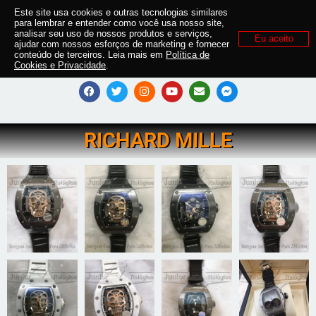
Este site usa cookies e outras tecnologias similares
para lembrar e entender como você usa nosso site,
analisar seu uso de nossos produtos e serviços,
Eu aceito
ajudar com nossos esforços de marketing e fornecer
conteúdo de terceiros. Leia mais em
Política de
Cookies e Privacidade
.
RICHARD MILLE