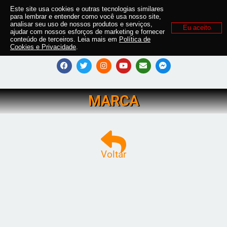
Este site usa cookies e outras tecnologias similares
para lembrar e entender como você usa nosso site,
analisar seu uso de nossos produtos e serviços,
Eu aceito
ajudar com nossos esforços de marketing e fornecer
conteúdo de terceiros. Leia mais em
Política de
Cookies e Privacidade
.
MARCA
Voltar