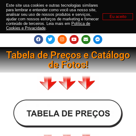
Este site usa cookies e outras tecnologias similares
para lembrar e entender como você usa nosso site,
analisar seu uso de nossos produtos e serviços,
Eu aceito
ajudar com nossos esforços de marketing e fornecer
conteúdo de terceiros. Leia mais em
Política de
Cookies e Privacidade
.
Tabela de Preços e Catálogo
de Fotos!