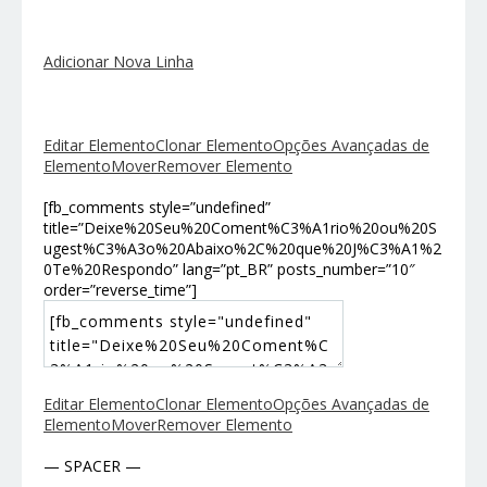
Adicionar Nova Linha
Editar Elemento
Clonar Elemento
Opções Avançadas de
Elemento
Mover
Remover Elemento
[fb_comments style=”undefined”
title=”Deixe%20Seu%20Coment%C3%A1rio%20ou%20S
ugest%C3%A3o%20Abaixo%2C%20que%20J%C3%A1%2
0Te%20Respondo” lang=”pt_BR” posts_number=”10″
order=”reverse_time”]
Editar Elemento
Clonar Elemento
Opções Avançadas de
Elemento
Mover
Remover Elemento
— SPACER —