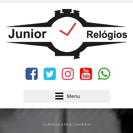
Este site usa cookies e outras tecnologias similares
para lembrar e entender como você usa nosso
site, analisar seu uso de nossos produtos e
Eu aceito
serviços, ajudar com nossos esforços de
marketing e fornecer conteúdo de terceiros. Leia
mais em
Política de Cookies e Privacidade
.
Menu
Os Relógios Mais Vendidos!