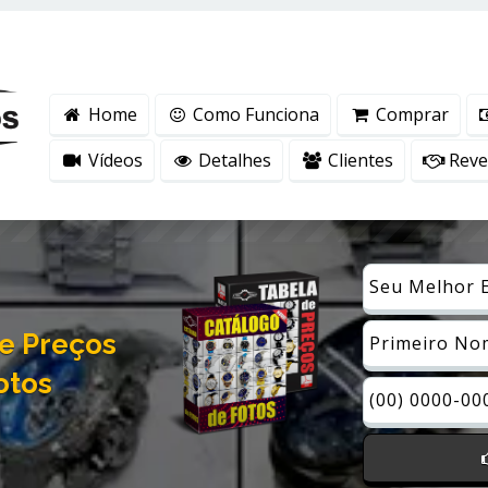
ntender como você usa nosso site, analisar seu uso de nossos produtos e s
vacidade
.
Home
Como Funciona
Comprar
Vídeos
Detalhes
Clientes
Reven
e Preços
otos