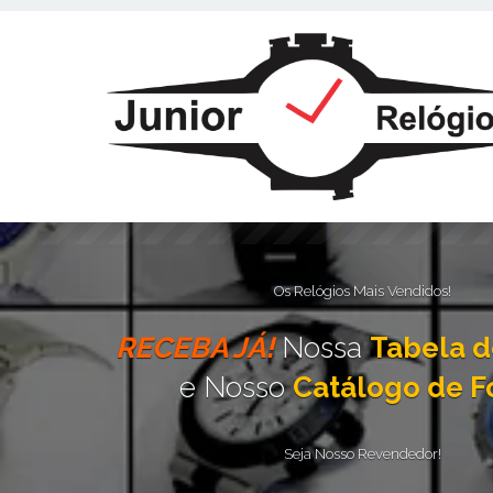
Este site usa cookies e outras tecnologias similares para lembrar e e
fornecer conteúdo de terceiros. Leia mais em
Política de Cookies e Pri
Os Relógios Mais Vendidos!
RECEBA JÁ!
Nossa
Tabela d
e Nosso
Catálogo de F
Seja Nosso Revendedor!