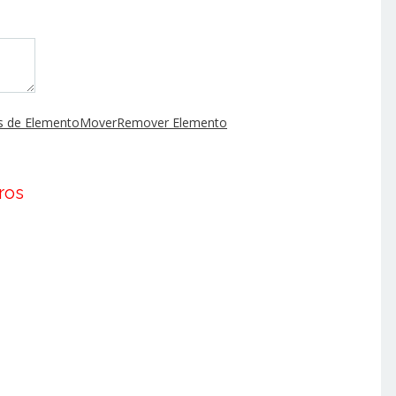
 de Elemento
Mover
Remover Elemento
ros