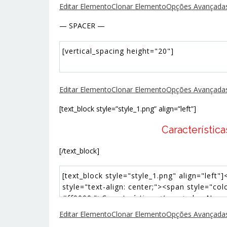
Editar Elemento
Clonar Elemento
Opções Avançadas
— SPACER —
Editar Elemento
Clonar Elemento
Opções Avançadas
[text_block style=”style_1.png” align=”left”]
Característica
[/text_block]
Editar Elemento
Clonar Elemento
Opções Avançadas