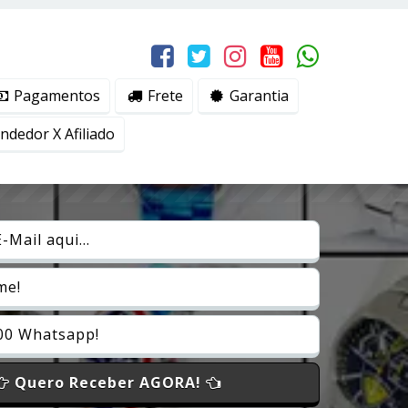
erviços, ajudar com nossos esforços de marketing e
Eu aceito
Pagamentos
Frete
Garantia
dedor X Afiliado
Quero Receber AGORA!