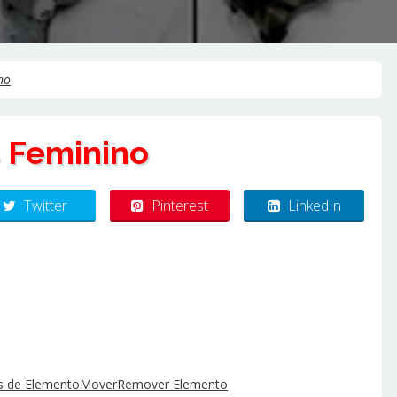
no
s Feminino
Twitter
Pinterest
LinkedIn
 de Elemento
Mover
Remover Elemento